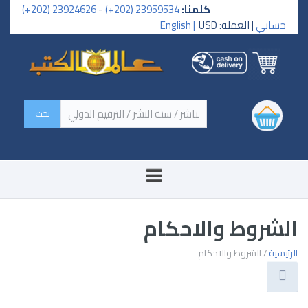
كلمنا:
23959534 (202+)
-
23924626 (202+)
حسابي
| العمله: USD
English |
‏اسم الكتاب / اسم الناشر /
سنة النشر / الترقيم الدولي ‏
الشروط والاحكام
الرئيسية
/ الشروط والاحكام