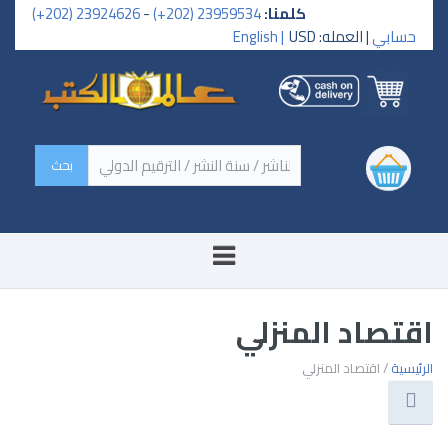
كلمنا:
23959534 (202+)
-
23924626 (202+)
حسابي
| العمله: USD
English |
‏اسم الكتاب / اسم الناشر /
سنة النشر / الترقيم الدولي ‏
اقتصاد المنزلي
الرئيسية
/ اقتصاد المنزلي