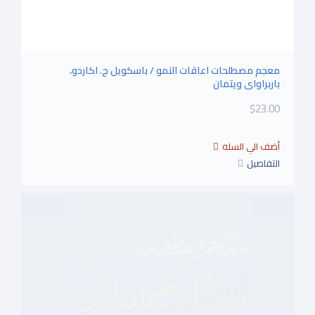
معجم مصطلحات اعاقات النمو / باسكويل ج. اكاردو،
باربراواى ويتمان
$23.00
التفاصيل