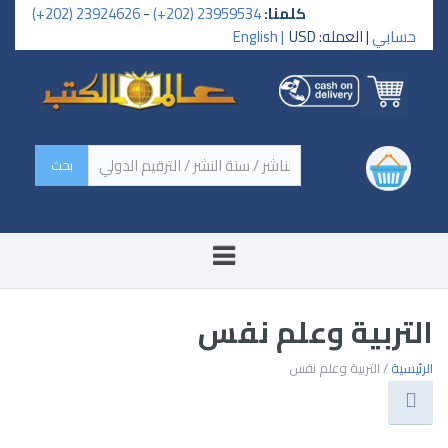
كلمنا:
23959534 (202+)
-
23924626 (202+)
حسابي
| العمله: USD
English |
‏اسم الكتاب / اسم الناشر /
سنة النشر / الترقيم الدولي ‏
التربية وعلم نفس
الرئيسية
/ التربية وعلم نفس