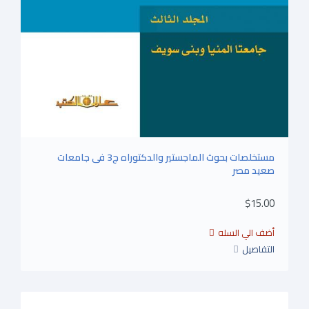
مستخلصات بحوث الماجستير والدكتوراه ج3 فى جامعات
صعيد مصر
$15.00
التفاصيل