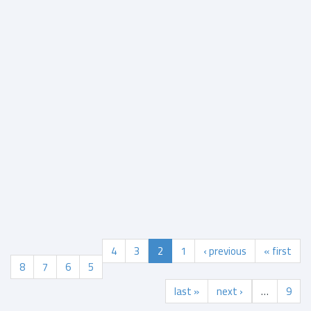
معلم الرياضيات والتجديدات الرياضية
$8.25
التفاصيل
4
3
2
1
‹ previous
« first
8
7
6
5
last »
next ›
…
9