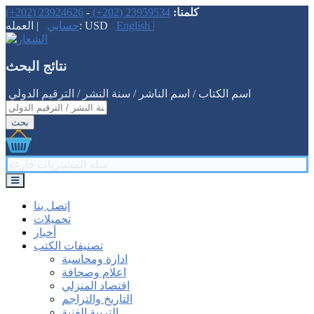
كلمنا:
23959534 (202+)
-
23924626 (202+)
English |
| العمله: USD
حسابي
نتائج البحث
‏اسم الكتاب / اسم الناشر / سنة النشر / الترقيم الدولي ‏
سله المشتريات فارغه
إتصل بنا
تحميلات
أخبار
تصنيفات الكتب
ادارة ومحاسبة
اعلام وصحافة
اقتصاد المنزلي
التاريخ والتراجم
التربية الفنية