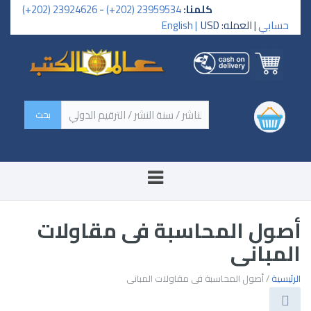
كلمنا:
23959534 (202+)
-
23924626 (202+)
حسابي
| العمله: USD
English |
‏اسم الكتاب / اسم الناشر /
سنة النشر / الترقيم الدولي ‏
أصول المحاسبة فى مقاولات
المبانى
الرئيسية
/ أصول المحاسبة فى مقاولات المبانى