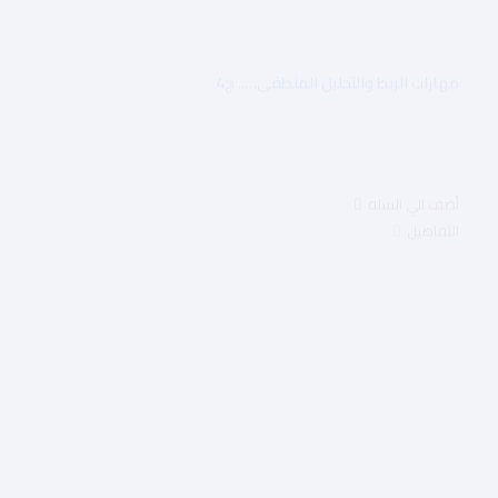
مهارات الربط والتحليل المنطقى….. ج4
$4.00
التفاصيل