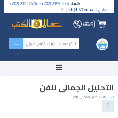
كلمنا:
23959534 (202+)
-
23924626 (202+)
حسابي
| العمله: USD
English |
‏اسم الكتاب / اسم الناشر /
سنة النشر / الترقيم الدولي ‏
التحليل الجمالى للفن
الرئيسية
/ التحليل الجمالى للفن