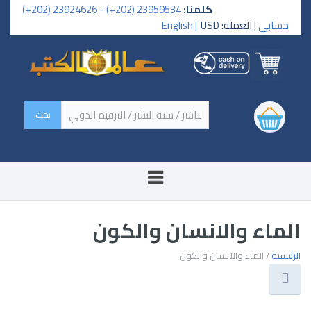
كلمنا:
23959534 (202+)
-
23924626 (202+)
حسابي
| العمله: USD
English |
‏اسم الكتاب / اسم الناشر /
سنة النشر / الترقيم الدولي ‏
الماء والانسان والكون
الرئيسية
/ الماء والانسان والكون