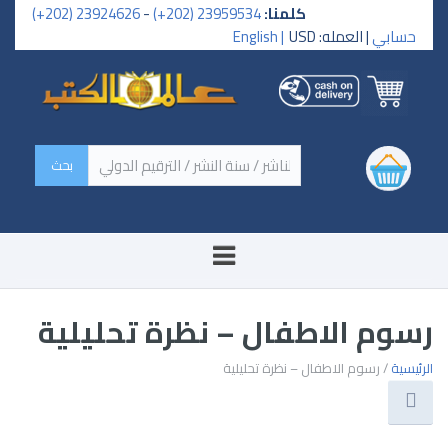
كلمنا:
23959534 (202+)
-
23924626 (202+)
حسابي
| العمله: USD
English |
‏اسم الكتاب / اسم الناشر /
سنة النشر / الترقيم الدولي ‏
رسوم الاطفال – نظرة تحليلية
الرئيسية
/ رسوم الاطفال – نظرة تحليلية