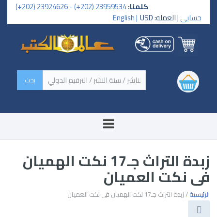
كلمنا:
23959534 (202+)
-
23924626 (202+)
حسابي
| العمله: USD
English |
‏اسم الكتاب / اسم الناشر /
سنة النشر / الترقيم الدولي ‏
زبدة التراث جـ17 نكت الهميان
فى نكت العميان
الرئيسية
/ زبدة التراث جـ17 نكت الهميان فى نكت العميان