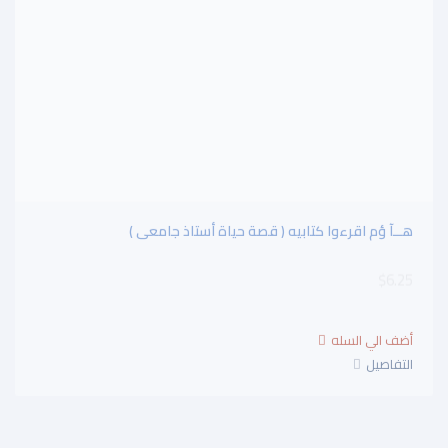
هــآ ؤم اقرءوا كتابيه ( قصة حياة أستاذ جامعى )
$6.25
التفاصيل