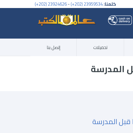
كلمنا:
23959534 (202+)
-
23924626 (202+)
تحميلات
إتصل بنا
ل المدرسة
 قبل المدرسة