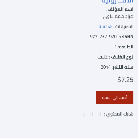
اسم المؤلف:
مراد حكيم بباوى
التصنيفات :
هندسة
977-232-920-5
ISBN:
الطبعه:
1
نوع الغلاف :
غلاف
سنة النشر:
2014
$7.25
شارك المحتوي :