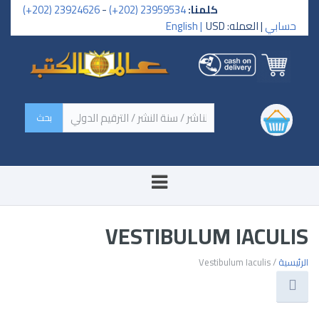
كلمنا:
23959534 (202+)
-
23924626 (202+)
حسابي
| العمله: USD
English |
‏اسم الكتاب / اسم الناشر /
سنة النشر / الترقيم الدولي ‏
VESTIBULUM IACULIS
الرئيسية
/ Vestibulum Iaculis