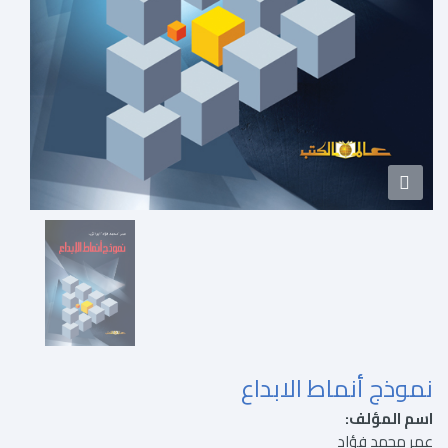
نموذج أنماط الابداع
اسم المؤلف:
عمر محمد فؤاد