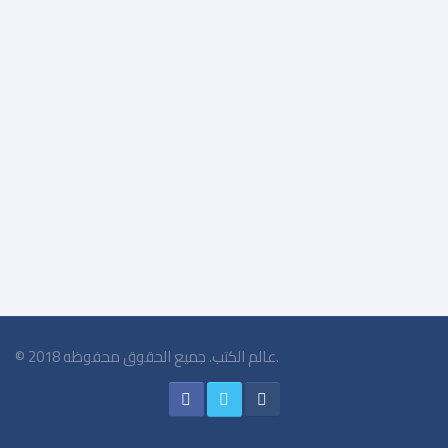
منهج الابداع الابداع والعبقرية ..…..ج3
$3.25
© 2018 عالم الكتب. جميع الحقوق محفوظه.