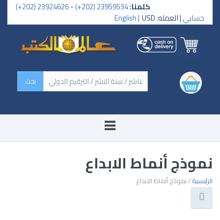
كلمنا:
23959534 (202+)
-
23924626 (202+)
حسابي
| العمله: USD
English |
‏اسم الكتاب / اسم الناشر /
سنة النشر / الترقيم الدولي ‏
نموذج أنماط الابداع
الرئيسية
/ نموذج أنماط الابداع