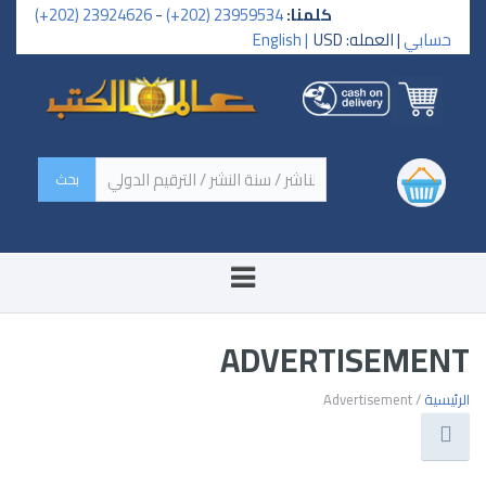
كلمنا:
23959534 (202+)
-
23924626 (202+)
حسابي
| العمله: USD
English |
‏اسم الكتاب / اسم الناشر /
سنة النشر / الترقيم الدولي ‏
ADVERTISEMENT
الرئيسية
/ Advertisement