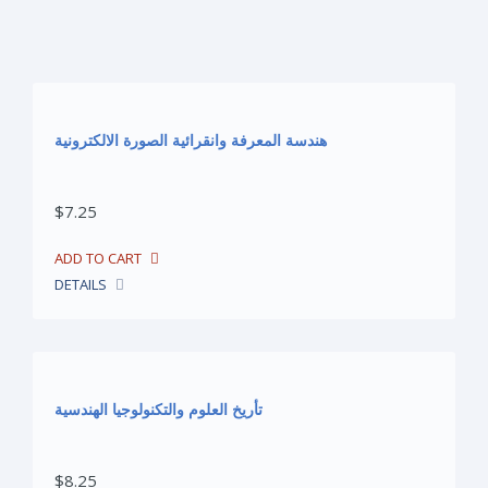
Media & Press
Home Economics
History Books
هندسة المعرفة وانقرائية الصورة الالكترونية
Arts
Education & Psychology
$7.25
Nutrition, Health & Beauty
DETAILS
Religions
Agricultural Sciences, Land & Zoology
Social Science
تأريخ العلوم والتكنولوجيا الهندسية
Libraries & Information
$8.25
Arab Heritage