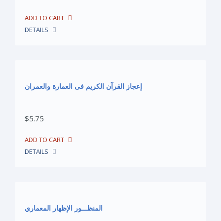
Human Development
DETAILS
Politics & Economy
Philosophy
Law
إعجاز القرآن الكريم فى العمارة والعمران
children Books
$5.75
Language & Literature
Architecture Books
DETAILS
Downloads
News
المنظـــور الإظهار المعماري
Contact Us