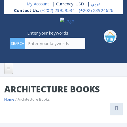
My Account
| Currency: USD
|
عربي
Contact Us:
(+202) 23959534
-
(+202) 23924626
Enter your keywords
Home
ARCHITECTURE BOOKS
About Us
Home
/ Architecture Books
Books Categories
Management & Accounting