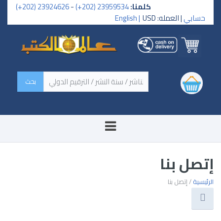
كلمنا:
23959534 (202+)
-
23924626 (202+)
حسابي
| العمله: USD
English |
‏اسم الكتاب / اسم الناشر /
سنة النشر / الترقيم الدولي ‏
إتصل بنا
الرئيسية
/ إتصل بنا