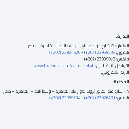
الإدارة:
العنوان: ١٦ شارع جواد حسني – وسط البلد – القاهرة – مصر
تليفون:
23959534 (202+)
-
23924626 (202+)
فاكس: 23939072 (202+)
التواصل الاجتماعي:
www.facebook.com/alamalkotob
البريد الالكتروني:
المكتبة:
٣٨ شارع عبد الخالق ثروت بجوار بنك القاهرة – وسط البلد – القاهرة – مصر
تليفون:
23926401 (202+)
-
23959534 (202+)