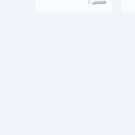
التفاصيل
التصوير الاسلامى عناصره وفلسفته
وخصائصه التكوينية
$5.75