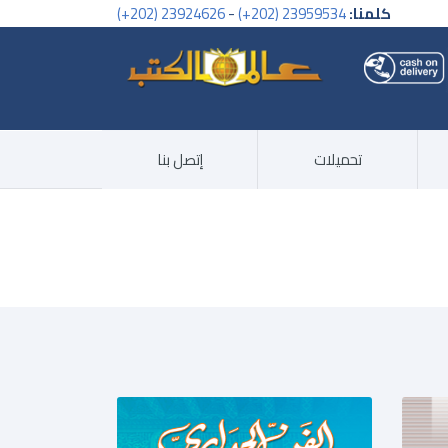
كلمنا:
23959534 (202+)
-
23924626 (202+)
تحميلات
إتصل بنا
الصفحات