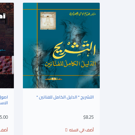
التشريح " الدليل الكامل للفنانين "
اصول
الاسل
5.00
$8.25