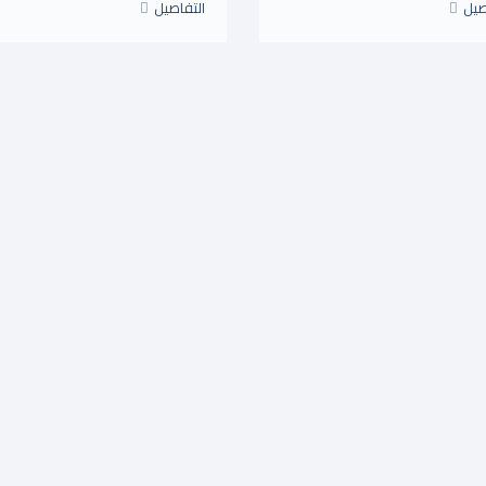
صيل
التفاصيل
التحليل الجمالى للفن
التربية الفنية
$1.25
$