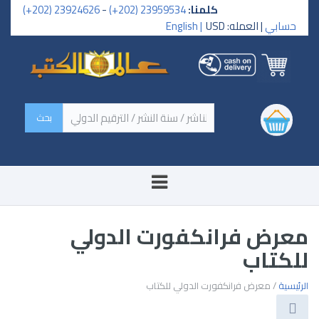
كلمنا:
23959534 (202+)
-
23924626 (202+)
حسابي
| العمله: USD
English |
‏اسم الكتاب / اسم الناشر /
سنة النشر / الترقيم الدولي ‏
معرض فرانكفورت الدولي
للكتاب
الرئيسية
/ معرض فرانكفورت الدولي للكتاب