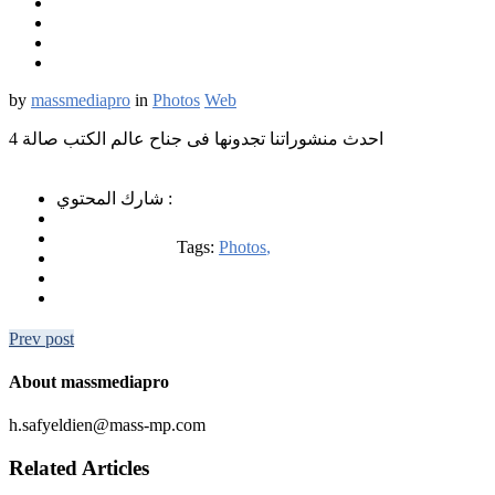
التربية وعلم نفس
التغذية والصحة والجمال
الديانات
العلوم الزراعية والأراضي وعلم الحيوان
by
massmediapro
in
Photos
Web
العلوم الاجتماعية
المكتبات والمعلومات
احدث منشوراتنا تجدونها فى جناح عالم الكتب صالة 4
تراث عربى
تنمية بشرية - الذات
سياسة واقتصاد
شارك المحتوي :
فلسفة
قانون
Tags:
Photos
قصص أطفال
لغة وأدب
هندسة
عن الدار
الصفحه الرئيسيه
Prev post
About massmediapro
h.safyeldien@mass-mp.com
Related Articles