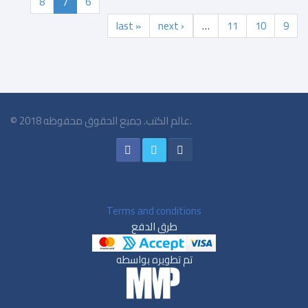
8
7
6
last »
next ›
…
11
10
9
© 2018 عالم الكتب. جميع الحقوق محفوظه.
Terms and conditions
طرق الدفع
تم تطويره بواسطه