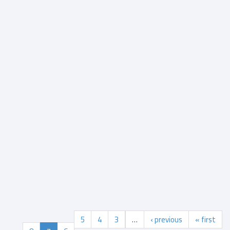
سيكولوجية المشاعر وتنمية الوجدان
$9.50
التفاصيل
5
4
3
…
‹ previous
« first