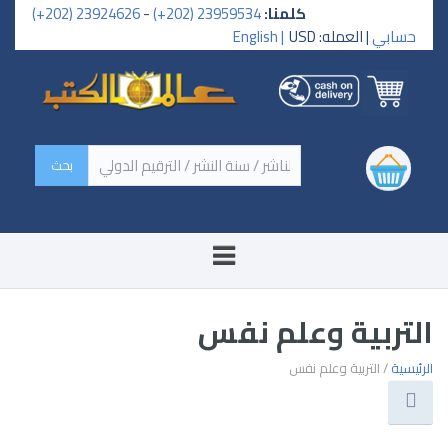
كلمنا:
23959534 (202+)
-
23924626 (202+)
حسابي
| العمله: USD
English |
‏اسم الكتاب / اسم الناشر /
سنة النشر / الترقيم الدولي ‏
التربية وعلم نفس
الرئيسية
/ التربية وعلم نفس