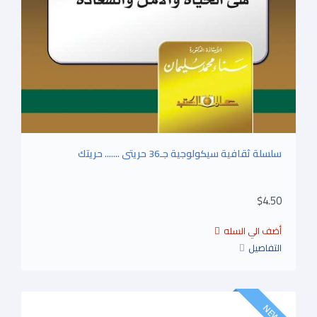
سلسلة ثقافية سيكولوجية جـ36 حريتى ....... حريتك
$4.50
التفاصيل