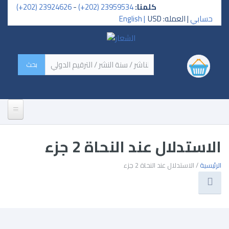
كلمنا:
23959534 (202+)
-
23924626 (202+)
حسابي
| العمله: USD
English |
‏اسم الكتاب / اسم الناشر /
سنة النشر / الترقيم الدولي ‏
إتصل بنا
الاستدلال عند النحاة 2 جزء
تحميلات
الرئيسية
/ الاستدلال عند النحاة 2 جزء
أخبار
تصنيفات الكتب
عن الدار