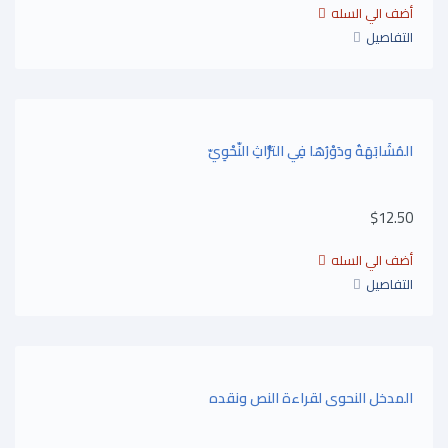
التفاصيل
المُشَابَهَةُ ودَوْرُهَا فِي التُّرَاثِ النَّحْوِيّ
$12.50
التفاصيل
المدخل النحوى لقراءة النص ونقده